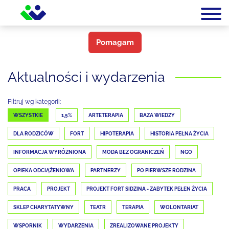
Pomagam
Aktualności i wydarzenia
Filtruj wg kategorii:
WSZYSTKIE
1,5%
ARTETERAPIA
BAZA WIEDZY
DLA RODZICÓW
FORT
HIPOTERAPIA
HISTORIA PEŁNA ŻYCIA
INFORMACJA WYRÓŻNIONA
MODA BEZ OGRANICZEŃ
NGO
OPIEKA ODCIĄŻENIOWA
PARTNERZY
PO PIERWSZE RODZINA
PRACA
PROJEKT
PROJEKT FORT SIDZINA - ZABYTEK PEŁEN ŻYCIA
SKLEP CHARYTATYWNY
TEATR
TERAPIA
WOLONTARIAT
WSPORNIK
WYDARZENIA
ZREALIZOWANE PROJEKTY