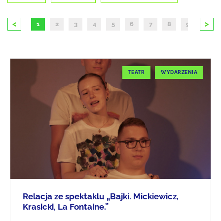
<
>
1
2
3
4
5
6
7
8
9
10
TEATR
WYDARZENIA
Relacja ze spektaklu „Bajki. Mickiewicz,
Krasicki, La Fontaine.”