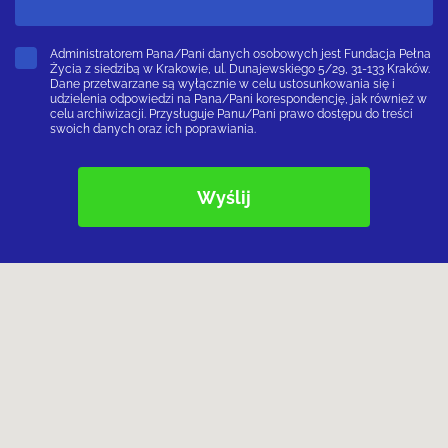
Administratorem Pana/Pani danych osobowych jest Fundacja Pełna
Życia z siedzibą w Krakowie, ul. Dunajewskiego 5/29, 31-133 Kraków.
Dane przetwarzane są wyłącznie w celu ustosunkowania się i
udzielenia odpowiedzi na Pana/Pani korespondencję, jak również w
celu archiwizacji. Przysługuje Panu/Pani prawo dostępu do treści
swoich danych oraz ich poprawiania.