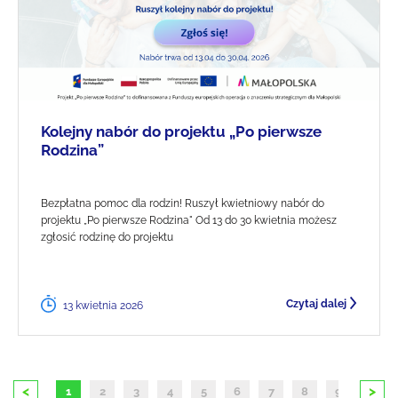
Kolejny nabór do projektu „Po pierwsze
Rodzina”
Bezpłatna pomoc dla rodzin! Ruszył kwietniowy nabór do
projektu „Po pierwsze Rodzina" Od 13 do 30 kwietnia możesz
zgłosić rodzinę do projektu
Czytaj dalej
13 kwietnia 2026
<
>
1
2
3
4
5
6
7
8
9
10