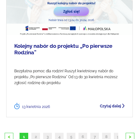
Kolejny nabór do projektu „Po pierwsze
Rodzina”
Bezpłatna pomoc dla rodzin! Ruszył kwietniowy nabór do
projektu „Po pierwsze Rodzina" Od 13 do 30 kwietnia możesz
zgłosić rodzinę do projektu
Czytaj dalej
13 kwietnia 2026
<
>
1
2
3
4
5
6
7
8
9
10