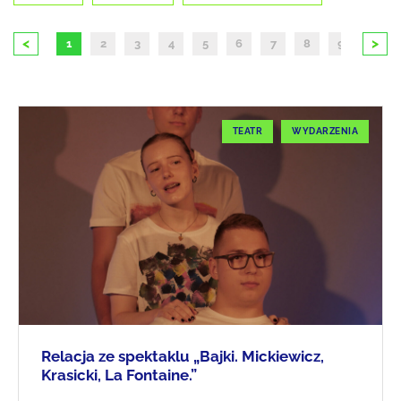
<
>
1
2
3
4
5
6
7
8
9
10
TEATR
WYDARZENIA
Relacja ze spektaklu „Bajki. Mickiewicz,
Krasicki, La Fontaine.”