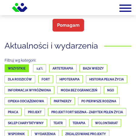
Pomagam
Aktualności i wydarzenia
Filtruj wg kategorii:
WSZYSTKIE
1,5%
ARTETERAPIA
BAZA WIEDZY
DLA RODZICÓW
FORT
HIPOTERAPIA
HISTORIA PEŁNA ŻYCIA
INFORMACJA WYRÓŻNIONA
MODA BEZ OGRANICZEŃ
NGO
OPIEKA ODCIĄŻENIOWA
PARTNERZY
PO PIERWSZE RODZINA
PRACA
PROJEKT
PROJEKT FORT SIDZINA - ZABYTEK PEŁEN ŻYCIA
SKLEP CHARYTATYWNY
TEATR
TERAPIA
WOLONTARIAT
WSPORNIK
WYDARZENIA
ZREALIZOWANE PROJEKTY