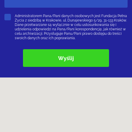
Administratorem Pana/Pani danych osobowych jest Fundacja Pełna
Życia z siedzibą w Krakowie, ul. Dunajewskiego 5/29, 31-133 Kraków.
Dane przetwarzane są wyłącznie w celu ustosunkowania się i
udzielenia odpowiedzi na Pana/Pani korespondencję, jak również w
celu archiwizacji. Przysługuje Panu/Pani prawo dostępu do treści
swoich danych oraz ich poprawiania.