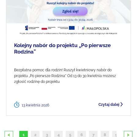
Kolejny nabór do projektu „Po pierwsze
Rodzina”
Bezpłatna pomoc dla rodzin! Ruszył kwietniowy nabór do
projektu „Po pierwsze Rodzina" Od 13 do 30 kwietnia możesz
zgłosić rodzinę do projektu
Czytaj dalej
13 kwietnia 2026
<
>
1
2
3
4
5
6
7
8
9
10