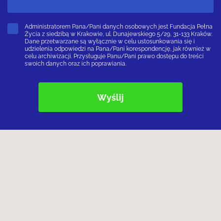
Administratorem Pana/Pani danych osobowych jest Fundacja Pełna
Życia z siedzibą w Krakowie, ul. Dunajewskiego 5/29, 31-133 Kraków.
Dane przetwarzane są wyłącznie w celu ustosunkowania się i
udzielenia odpowiedzi na Pana/Pani korespondencję, jak również w
celu archiwizacji. Przysługuje Panu/Pani prawo dostępu do treści
swoich danych oraz ich poprawiania.