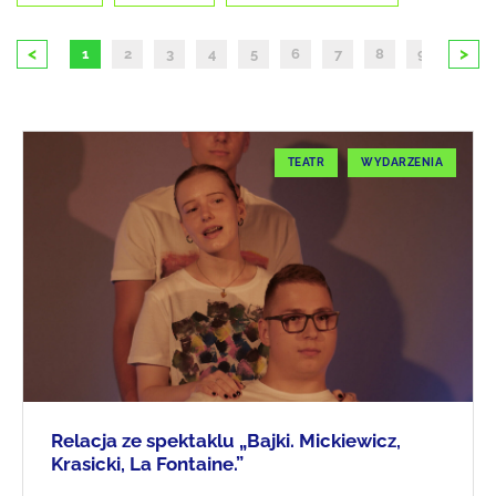
<
>
1
2
3
4
5
6
7
8
9
10
TEATR
WYDARZENIA
Relacja ze spektaklu „Bajki. Mickiewicz,
Krasicki, La Fontaine.”