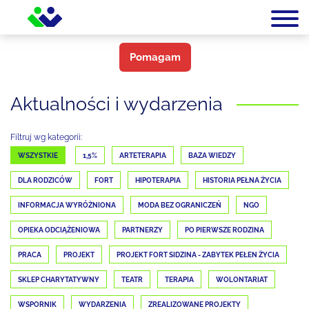
Pomagam
Aktualności i wydarzenia
Filtruj wg kategorii:
WSZYSTKIE
1,5%
ARTETERAPIA
BAZA WIEDZY
DLA RODZICÓW
FORT
HIPOTERAPIA
HISTORIA PEŁNA ŻYCIA
INFORMACJA WYRÓŻNIONA
MODA BEZ OGRANICZEŃ
NGO
OPIEKA ODCIĄŻENIOWA
PARTNERZY
PO PIERWSZE RODZINA
PRACA
PROJEKT
PROJEKT FORT SIDZINA - ZABYTEK PEŁEN ŻYCIA
SKLEP CHARYTATYWNY
TEATR
TERAPIA
WOLONTARIAT
WSPORNIK
WYDARZENIA
ZREALIZOWANE PROJEKTY